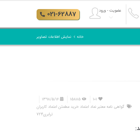
عضویت - ورود
021-62887
خانه
نمایش اطلاعات تصاویر
۱۳۹۸/۵/۱۶
15885
101
گواهی نامه معتبر
نماد اعتماد
خرید مطمئن
اعتماد کاربران
ترابری724